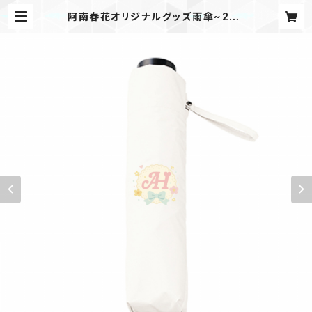
阿南春花オリジナルグッズ雨傘~202
5年春デザイン~ | 阿南春花公式グッ
ズショップ