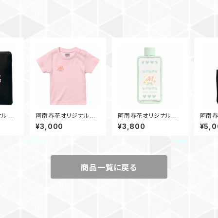
ナルミ
阿南春花オリジナルグッ
阿南春花オリジナルグッ
阿南春
ク）
ズ半袖Tシャツ（ベビー
ズクリアボトル~2025
ズトー
¥3,000
¥3,800
¥5,
90センチ）~2025春デ
年春デザイン~
春デザ
ザイン~
商品一覧に戻る