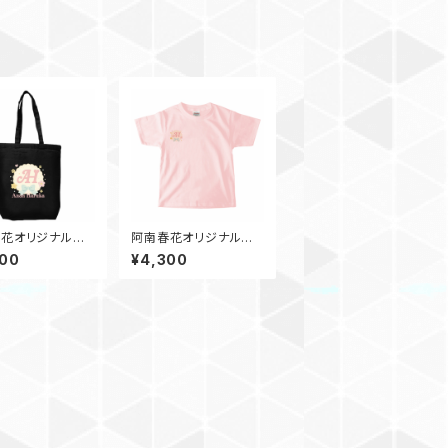
花オリジナルグッ
阿南春花オリジナルグッ
トバック~2025年
ズ半袖Tシャツ（キッズ1
000
¥4,300
イン~ブラック
00~160センチ）~202
5春デザイン~