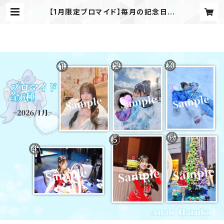
【1月限定ブロマイド】毎月の記念日を
形に 。月替わり限定／再販なしの特別
ブロマイド | 阿南春花公式グッズショ
ップ