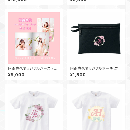
阿南春花オリジナルバースデー
阿南春花オリジナルポーチ（ブラ
フォトブック2025（タイプH）
ック）
¥5,000
¥1,800