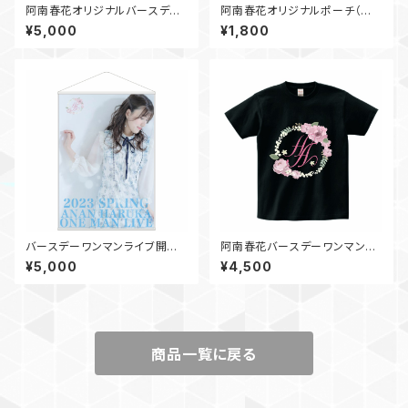
阿南春花オリジナルバースデー
阿南春花オリジナルポーチ（ホ
フォトブック2025（タイプH）
ワイト）
¥5,000
¥1,800
バースデーワンマンライブ開催
阿南春花バースデーワンマンラ
記念グッズ「タペストリー②」
イブ。グッズTシャツ（ブラック）
¥5,000
¥4,500
商品一覧に戻る